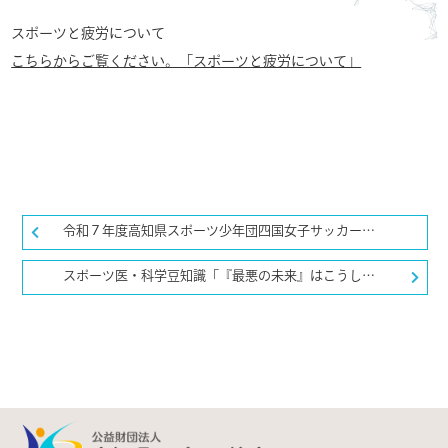
スポーツと疲労について
こちらからご覧ください。「スポーツと疲労について」
令和７年度高知県スポーツ少年団四国女子サッカー交流大会プログラムについて
スポーツ医・科学豆知識「『最悪の未来』はこうして生まれる―大惨事思考という“思考のワナ”から抜け出す方法―」更新しました。