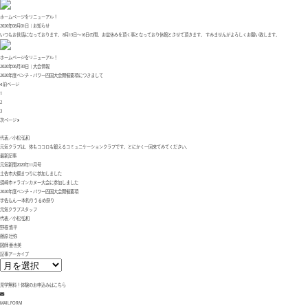
ホームページをリニューアル！
2020年08月01日│お知らせ
いつもお世話になっております。 8月13日～16日の間、お盆休みを頂く事となっており休館とさせて頂きます。 すみませんがよろしくお願い致します。
ホームページをリニューアル！
2020年06月30日│大会情報
2020年度ベンチ・パワー四国大会開催要項につきまして
前ページ
1
2
3
次ページ
代表／小松 弘和
元気クラブは、体もココロも鍛えるコミュニケーションクラブです。とにかく一回来てみてください。
最新記事
元気新聞2020年11月号
土佐市大綱まつりに参加しました
須崎市ドラゴンカヌー大会に参加しました
2020年度ベンチ・パワー四国大会開催要項
宇佐もん 一本釣りうるめ祭り
元気クラブスタッフ
代表／小松 弘和
野根 悠平
藤原 壮弥
図師 亜也美
記事アーカイブ
見学無料！
体験のお申込みはこちら
MAIL FORM