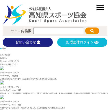
サイト内検索
加盟団体ログイン
お問い合わせ
>
剣道
スタッフブログ
Staff Blog
筋トレメッカ！元気クラブ！
代表／小松 弘和のブログ
ホームページをリニューアル！
2020年11月01日│元気新聞
いつもお世話になっております。 元気新聞11月号ができましたのでお知らせ致します。
ホームページをリニューアル！
2020年08月24日│イベント情報
先週19日(土)に「土佐市大綱祭り」か開催されました。 元気クラブもチーム対抗に出場。 男性チームは準優勝！ 女性チームは見事優勝！！ おめでとうございます♪
ホームページをリニューアル！
2020年08月10日│イベント情報
今年もいよいよドラゴンカヌー大会がやってきました。 みんなで優勝めざして参加いたしました！