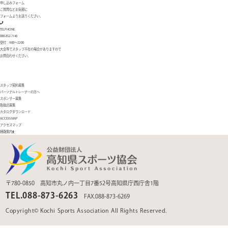
申し込みフォーム
ご質問などお気軽に
フォームよりお送りください。
TELPHONE
088-852-7146
受付：9:00〜22:00
大会等でスタッフ不在の場合がありますので
お問合わせください。
スタッフ契約募集
パーソナルトレーナーの方へ
スポンサー募集
取扱店募集
カタログダウンロード
ACCESS MAP
アクセスマップ
経路案内
〒780-0850 高知市丸ノ内一丁目7番52号高知県庁西庁舎1階
TEL.088-873-6263
FAX.088-873-6269
Copyright© Kochi Sports Association All Rights Reserved.