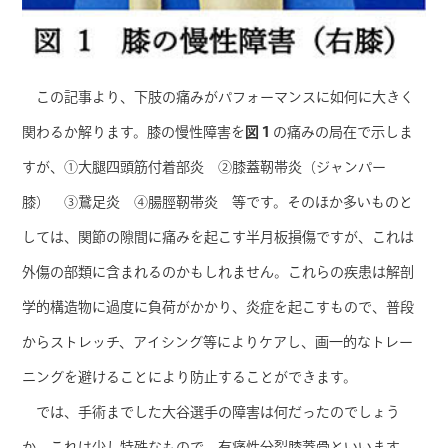
この記事より、下肢の痛みがパフォーマンスに如何に大きく
関わるか解ります。膝の慢性障害を
図１
の痛みの局在で示しま
すが、①大腿四頭筋付着部炎 ②膝蓋靭帯炎（ジャンパー
膝） ③鵞足炎 ④腸脛靭帯炎 等です。そのほか多いものと
しては、関節の隙間に痛みを起こす半月板損傷ですが、これは
外傷の部類に含まれるのかもしれません。これらの疾患は解剖
学的構造物に過度に負荷がかかり、炎症を起こすもので、普段
からストレッチ、アイシング等によりケアし、画一的なトレー
ニングを避けることにより防止することができます。
では、手術までした大谷選手の障害は何だったのでしょう
か。これは少し特殊なもので、有痛性分裂膝蓋骨といいます。