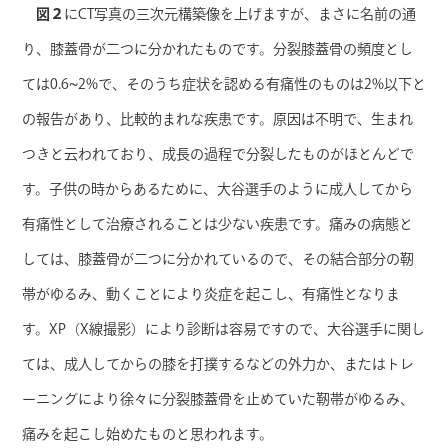
図２
にCT写真の三次元構築像を上げますが、まさに名前の通
り、膝蓋骨が二つに分かれたものです。分裂膝蓋骨の頻度とし
ては0.6~2%で、そのうち症状を認める有痛性のものは2%以下と
の報告があり、比較的まれな疾患です。原因は不明で、生まれ
つきと云われており、成長の過程で分裂したものがほとんどで
す。子供の時からあるために、大谷選手のように成人してから
有痛性として治療されることは少ない疾患です。痛みの病態と
しては、膝蓋骨が二つに分かれているので、その結合部分の靭
帯がゆるみ、動くことにより炎症を起こし、有痛性となりま
す。XP（X線撮影）により診断は容易ですので、大谷選手に関し
ては、成人してからの膝を打撲するなどの外力か、またはトレ
ーニングにより徐々に分裂膝蓋骨を止めていた靭帯がゆるみ、
痛みを起こし始めたものと思われます。